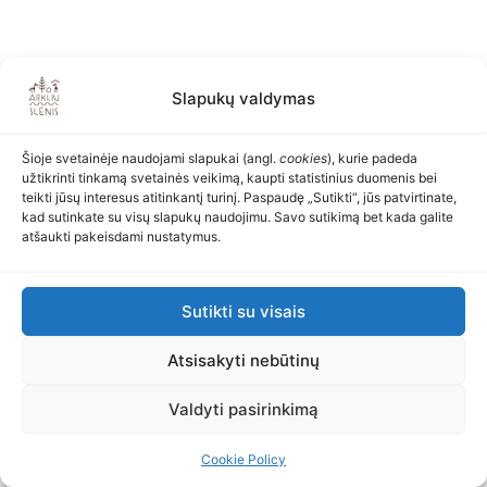
Slapukų valdymas
Šioje svetainėje naudojami slapukai (angl.
cookies
), kurie padeda
užtikrinti tinkamą svetainės veikimą, kaupti statistinius duomenis bei
teikti jūsų interesus atitinkantį turinį. Paspaudę „Sutikti“, jūs patvirtinate,
kad sutinkate su visų slapukų naudojimu. Savo sutikimą bet kada galite
atšaukti pakeisdami nustatymus.
Sutikti su visais
Atsisakyti nebūtinų
Valdyti pasirinkimą
Cookie Policy