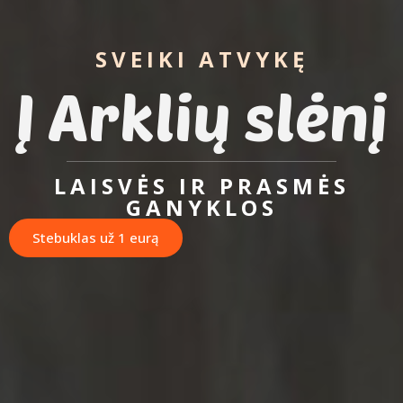
SVEIKI ATVYKĘ
Į Arklių slėnį
LAISVĖS IR PRASMĖS
GANYKLOS
Stebuklas už 1 eurą