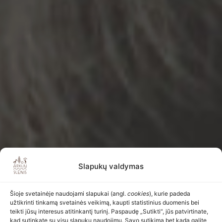
Slapukų valdymas
Šioje svetainėje naudojami slapukai (angl.
cookies
), kurie padeda
užtikrinti tinkamą svetainės veikimą, kaupti statistinius duomenis bei
teikti jūsų interesus atitinkantį turinį. Paspaudę „Sutikti“, jūs patvirtinate,
kad sutinkate su visų slapukų naudojimu. Savo sutikimą bet kada galite