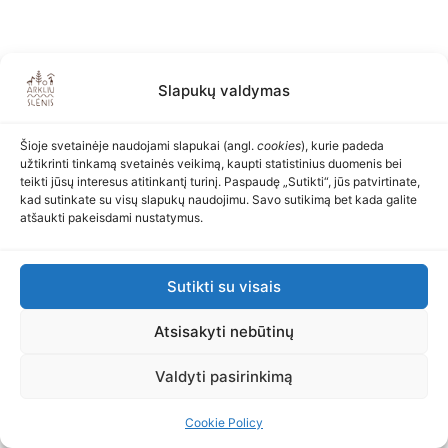
Slapukų valdymas
Šioje svetainėje naudojami slapukai (angl.
cookies
), kurie padeda
užtikrinti tinkamą svetainės veikimą, kaupti statistinius duomenis bei
teikti jūsų interesus atitinkantį turinį. Paspaudę „Sutikti“, jūs patvirtinate,
kad sutinkate su visų slapukų naudojimu. Savo sutikimą bet kada galite
atšaukti pakeisdami nustatymus.
Sutikti su visais
Atsisakyti nebūtinų
Valdyti pasirinkimą
Cookie Policy