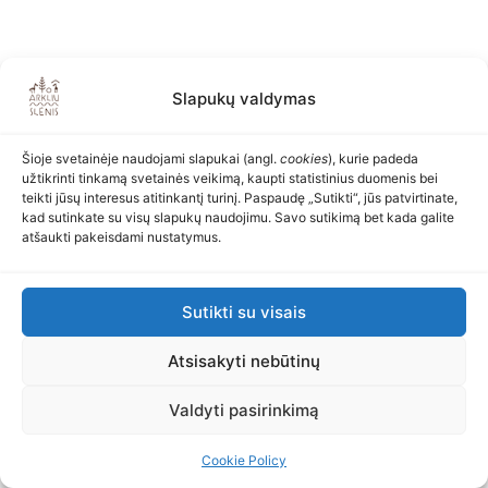
Slapukų valdymas
Šioje svetainėje naudojami slapukai (angl.
cookies
), kurie padeda
užtikrinti tinkamą svetainės veikimą, kaupti statistinius duomenis bei
teikti jūsų interesus atitinkantį turinį. Paspaudę „Sutikti“, jūs patvirtinate,
kad sutinkate su visų slapukų naudojimu. Savo sutikimą bet kada galite
atšaukti pakeisdami nustatymus.
Sutikti su visais
Atsisakyti nebūtinų
Valdyti pasirinkimą
Cookie Policy