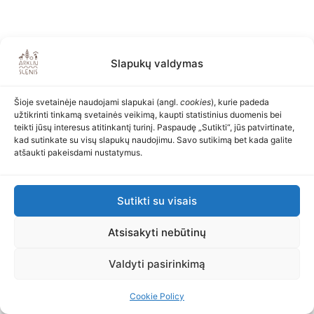
Slapukų valdymas
Šioje svetainėje naudojami slapukai (angl.
cookies
), kurie padeda
užtikrinti tinkamą svetainės veikimą, kaupti statistinius duomenis bei
teikti jūsų interesus atitinkantį turinį. Paspaudę „Sutikti“, jūs patvirtinate,
kad sutinkate su visų slapukų naudojimu. Savo sutikimą bet kada galite
atšaukti pakeisdami nustatymus.
Sutikti su visais
Atsisakyti nebūtinų
Valdyti pasirinkimą
Cookie Policy