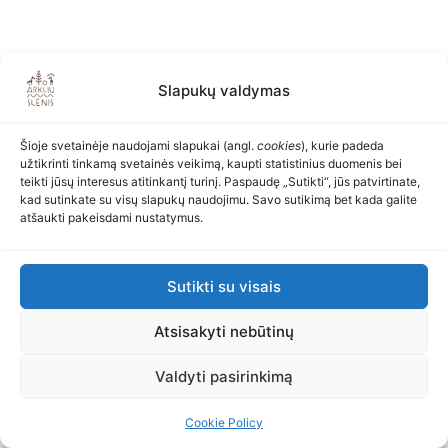
Slapukų valdymas
Šioje svetainėje naudojami slapukai (angl.
cookies
), kurie padeda
užtikrinti tinkamą svetainės veikimą, kaupti statistinius duomenis bei
teikti jūsų interesus atitinkantį turinį. Paspaudę „Sutikti“, jūs patvirtinate,
kad sutinkate su visų slapukų naudojimu. Savo sutikimą bet kada galite
atšaukti pakeisdami nustatymus.
Sutikti su visais
Atsisakyti nebūtinų
Valdyti pasirinkimą
Cookie Policy