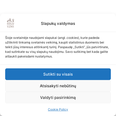
Slapukų valdymas
Šioje svetainėje naudojami slapukai (angl.
cookies
), kurie padeda
užtikrinti tinkamą svetainės veikimą, kaupti statistinius duomenis bei
teikti jūsų interesus atitinkantį turinį. Paspaudę „Sutikti“, jūs patvirtinate,
kad sutinkate su visų slapukų naudojimu. Savo sutikimą bet kada galite
atšaukti pakeisdami nustatymus.
Sutikti su visais
Atsisakyti nebūtinų
Valdyti pasirinkimą
Cookie Policy