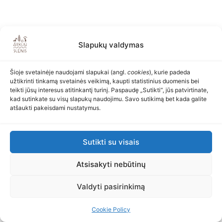
Slapukų valdymas
Šioje svetainėje naudojami slapukai (angl.
cookies
), kurie padeda
užtikrinti tinkamą svetainės veikimą, kaupti statistinius duomenis bei
teikti jūsų interesus atitinkantį turinį. Paspaudę „Sutikti“, jūs patvirtinate,
kad sutinkate su visų slapukų naudojimu. Savo sutikimą bet kada galite
atšaukti pakeisdami nustatymus.
Sutikti su visais
Atsisakyti nebūtinų
Valdyti pasirinkimą
Cookie Policy