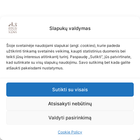
Slapukų valdymas
Šioje svetainėje naudojami slapukai (angl.
cookies
), kurie padeda
užtikrinti tinkamą svetainės veikimą, kaupti statistinius duomenis bei
teikti jūsų interesus atitinkantį turinį. Paspaudę „Sutikti“, jūs patvirtinate,
kad sutinkate su visų slapukų naudojimu. Savo sutikimą bet kada galite
atšaukti pakeisdami nustatymus.
Sutikti su visais
Atsisakyti nebūtinų
Valdyti pasirinkimą
Cookie Policy