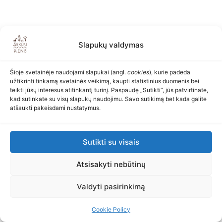
Slapukų valdymas
Šioje svetainėje naudojami slapukai (angl.
cookies
), kurie padeda
užtikrinti tinkamą svetainės veikimą, kaupti statistinius duomenis bei
teikti jūsų interesus atitinkantį turinį. Paspaudę „Sutikti“, jūs patvirtinate,
kad sutinkate su visų slapukų naudojimu. Savo sutikimą bet kada galite
atšaukti pakeisdami nustatymus.
Sutikti su visais
Atsisakyti nebūtinų
Valdyti pasirinkimą
Cookie Policy