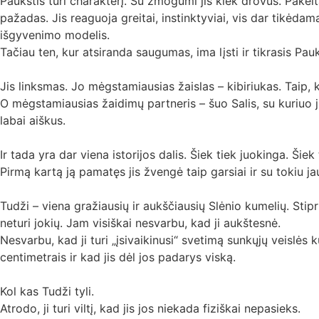
Paukštis turi charakterį. Su žmogumi jis kiek drovus. Pakeltas
pažadas. Jis reaguoja greitai, instinktyviai, vis dar tikėda
išgyvenimo modelis.
Tačiau ten, kur atsiranda saugumas, ima lįsti ir tikrasis Pauk
Jis linksmas. Jo mėgstamiausias žaislas – kibiriukas. Taip, k
O mėgstamiausias žaidimų partneris – šuo Salis, su kuriuo j
labai aiškus.
Ir tada yra dar viena istorijos dalis. Šiek tiek juokinga. Ši
Pirmą kartą ją pamatęs jis žvengė taip garsiai ir su tokiu ja
Tudži – viena gražiausių ir aukščiausių Slėnio kumelių. Stipr
neturi jokių. Jam visiškai nesvarbu, kad ji aukštesnė.
Nesvarbu, kad ji turi „įsivaikinusi“ svetimą sunkųjų veislės
centimetrais ir kad jis dėl jos padarys viską.
Kol kas Tudži tyli.
Atrodo, ji turi viltį, kad jis jos niekada fiziškai nepasieks.