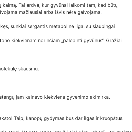
ų kaimą. Tai erdvė, kur gyvūnai laikomi tam, kad būtų
alvojama mažiausiai arba išvis nėra galvojama.
kęs, sunkiai sergantis metaboline liga, su siaubingai
tono kiekvienam norinčiam „palepinti gyvūnus“. Gražiai
 molekulę skausmu.
astangų jam kainavo kiekviena gyvenimo akimirka.
 laksto! Taip, kanopų gydymas bus dar ilgas ir kruopštus.