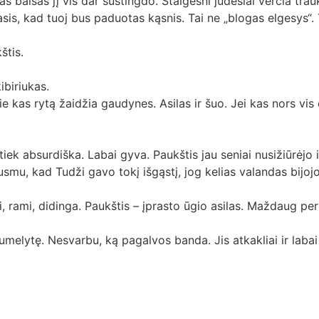
 balsas jį vis dar sustingdo. Staigesni judesiai verčia traukt
masis, kad tuoj bus paduotas kąsnis. Tai ne „blogas elgesys“
štis.
ibiriukas.
ie kas rytą žaidžia gaudynes. Asilas ir šuo. Jei kas nors vi
ek tiek absurdiška. Labai gyva. Paukštis jau seniai nusižiūrė
usmu, kad Tudži gavo tokį išgąstį, jog kelias valandas bijojo
i, rami, didinga. Paukštis – įprasto ūgio asilas. Maždaug per
 kumelytę. Nesvarbu, ką pagalvos banda. Jis atkakliai ir lab