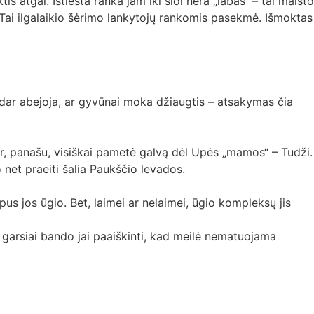
is atgal. Ištiesta ranka jam iki šiol nėra „labas“ – tai maisto
. Tai ilgalaikio šėrimo lankytojų rankomis pasekmė. Išmoktas
s dar abejoja, ar gyvūnai moka džiaugtis – atsakymas čia
jo ir, panašu, visiškai pametė galvą dėl Upės „mamos“ – Tudži.
 net praeiti šalia Paukščio levados.
pus jos ūgio. Bet, laimei ar nelaimei, ūgio kompleksų jis
ai garsiai bando jai paaiškinti, kad meilė nematuojama