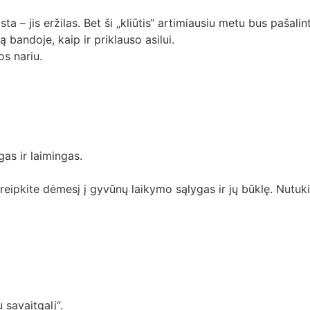
 jis eržilas. Bet ši „kliūtis“ artimiausiu metu bus pašalinta. 
 bandoje, kaip ir priklauso asilui.
os nariu.
as ir laimingas.
kreipkite dėmesį į gyvūnų laikymo sąlygas ir jų būklę. Nut
 savaitgalį“.