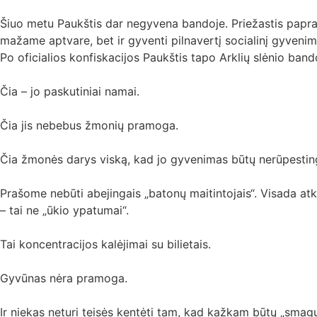
Šiuo metu Paukštis dar negyvena bandoje. Priežastis paprasta –
mažame aptvare, bet ir gyventi pilnavertį socialinį gyvenimą
Po oficialios konfiskacijos Paukštis tapo Arklių slėnio band
Čia – jo paskutiniai namai.
Čia jis nebebus žmonių pramoga.
Čia žmonės darys viską, kad jo gyvenimas būtų nerūpesting
Prašome nebūti abejingais „batonų maitintojais“. Visada at
– tai ne „ūkio ypatumai“.
Tai koncentracijos kalėjimai su bilietais.
Gyvūnas nėra pramoga.
Ir niekas neturi teisės kentėti tam, kad kažkam būtų „smagu