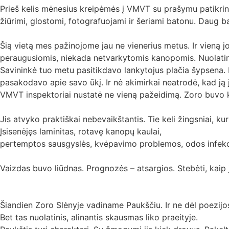
Prieš kelis mėnesius kreipėmės į VMVT su prašymu patikrint
žiūrimi, glostomi, fotografuojami ir šeriami batonu. Daug 
Šią vietą mes pažinojome jau ne vienerius metus. Ir vieną jo
peraugusiomis, niekada netvarkytomis kanopomis. Nuolati
Savininkė tuo metu pasitikdavo lankytojus plačia šypsena. 
pasakodavo apie savo ūkį. Ir nė akimirkai neatrodė, kad ją 
VMVT inspektoriai nustatė ne vieną pažeidimą. Zoro buvo k
Jis atvyko praktiškai nebevaikštantis. Tie keli žingsniai, 
Įsisenėjęs laminitas, rotavę kanopų kaulai,
pertemptos sausgyslės, kvėpavimo problemos, odos infekcij
Vaizdas buvo liūdnas. Prognozės – atsargios. Stebėti, kai
Šiandien Zoro Slėnyje vadiname Paukščiu. Ir ne dėl poezijos.
Bet tas nuolatinis, alinantis skausmas liko praeityje.