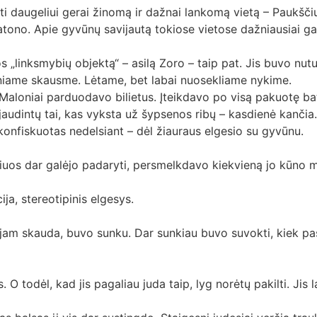
i daugeliui gerai žinomą ir dažnai lankomą vietą – Paukšči
batono. Apie gyvūnų savijautą tokiose vietose dažniausiai g
s „linksmybių objektą“ – asilą Zoro – taip pat. Jis buvo nutu
niame skausme. Lėtame, bet labai nuosekliame nykime.
Maloniai parduodavo bilietus. Įteikdavo po visą pakuotę ba
jaudintų tai, kas vyksta už šypsenos ribų – kasdienė kančia.
onfiskuotas nedelsiant – dėl žiauraus elgesio su gyvūnu.
kuriuos dar galėjo padaryti, persmelkdavo kiekvieną jo kūno
a, stereotipinis elgesys.
p jam skauda, buvo sunku. Dar sunkiau buvo suvokti, kiek p
 O todėl, kad jis pagaliau juda taip, lyg norėtų pakilti. Jis