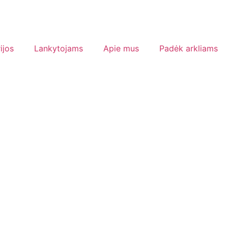
ijos
Lankytojams
Apie mus
Padėk arkliams