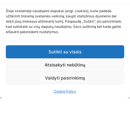
Šioje svetainėje naudojami slapukai (angl.
cookies
), kurie padeda
užtikrinti tinkamą svetainės veikimą, kaupti statistinius duomenis bei
teikti jūsų interesus atitinkantį turinį. Paspaudę „Sutikti“, jūs patvirtinate,
kad sutinkate su visų slapukų naudojimu. Savo sutikimą bet kada galite
atšaukti pakeisdami nustatymus.
Sutikti su visais
Atsisakyti nebūtinų
Valdyti pasirinkimą
VIVA
Cookie Policy