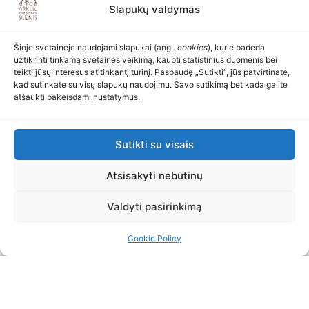
Slapukų valdymas
Šioje svetainėje naudojami slapukai (angl.
cookies
), kurie padeda
užtikrinti tinkamą svetainės veikimą, kaupti statistinius duomenis bei
teikti jūsų interesus atitinkantį turinį. Paspaudę „Sutikti“, jūs patvirtinate,
kad sutinkate su visų slapukų naudojimu. Savo sutikimą bet kada galite
atšaukti pakeisdami nustatymus.
Sutikti su visais
Atsisakyti nebūtinų
Valdyti pasirinkimą
Cookie Policy
Akimirkos