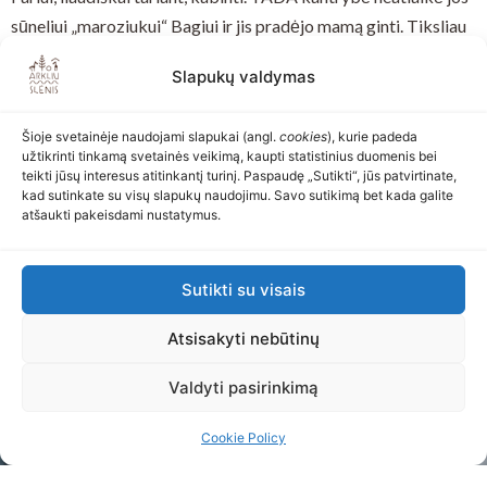
sūneliui „maroziukui“ Bagiui ir jis pradėjo mamą ginti. Tiksliau
net ne mamą, o savo pieno fabrikėlį, kurio niekaip nenori
Slapukų valdymas
prarasti. Na, o kas gi norėtų?
Kas bus toliau – nežinome, bet tikrai papasakosime naujoje
Šioje svetainėje naudojami slapukai (angl.
cookies
), kurie padeda
Slėnio Santa Barbaros serijoje.
užtikrinti tinkamą svetainės veikimą, kaupti statistinius duomenis bei
teikti jūsų interesus atitinkantį turinį. Paspaudę „Sutikti“, jūs patvirtinate,
kad sutinkate su visų slapukų naudojimu. Savo sutikimą bet kada galite
atšaukti pakeisdami nustatymus.
Atgal
Toliau
Sutikti su visais
Atsisakyti nebūtinų
Valdyti pasirinkimą
Cookie Policy