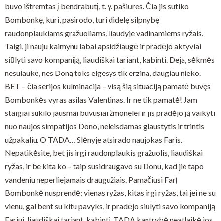
buvo ištremtas į bendrabutį, t. y. pašiūres. Čia jis sutiko
Bombonkę, kuri, pasirodo, turi didelę silpnybę
raudonplaukiams gražuoliams, liaudyje vadinamiems ryžais.
Taigi, ji nauju kaimynu labai apsidžiaugė ir pradėjo aktyviai
siūlyti savo kompaniją, liaudiškai tariant, kabinti. Deja, sėkmės
nesulaukė, nes Doną toks elgesys tik erzina, daugiau nieko.
BET – čia serijos kulminacija – visą šią situaciją pamatė buvęs
Bombonkės vyras asilas Valentinas. Ir ne tik pamatė! Jam
staigiai sukilo jausmai buvusiai žmonelei ir jis pradėjo ją vaikyti
nuo naujos simpatijos Dono, neleisdamas glaustytis ir trintis
užpakaliu. O TADA… Slėnyje atsirado naujokas Faris.
Nepatikėsite, bet jis irgi raudonplaukis gražuolis, liaudiškai
ryžas, ir be kita ko – taip susidraugavo su Donu, kad jie tapo
vandeniu neperliejamais draugužiais. Pamačiusi Farį
Bombonkė nusprendė: vienas ryžas, kitas irgi ryžas, tai jei ne su
vienu, gal bent su kitu pavyks, ir pradėjo siūlyti savo kompaniją
Fariui, liaudiškai tariant, kabinti. TADA kantrybė neatlaikė jos