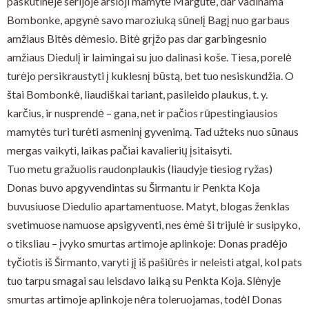
paskutinėje serijoje aršioji mamytė Margutė, dar vadinama
Bombonke, apgynė savo maroziuką sūnelį Bagį nuo garbaus
amžiaus Bitės dėmesio. Bitė grįžo pas dar garbingesnio
amžiaus Diedulį ir laimingai su juo dalinasi koše. Tiesa, porelė
turėjo persikraustyti į kuklesnį būstą, bet tuo nesiskundžia. O
štai Bombonkė, liaudiškai tariant, pasileido plaukus, t. y.
karčius, ir nusprendė – gana, net ir pačios rūpestingiausios
mamytės turi turėti asmeninį gyvenimą. Tad užteks nuo sūnaus
mergas vaikyti, laikas pačiai kavalierių įsitaisyti.
Tuo metu gražuolis raudonplaukis (liaudyje tiesiog ryžas)
Donas buvo apgyvendintas su Širmantu ir Penkta Koja
buvusiuose Diedulio apartamentuose. Matyt, blogas ženklas
svetimuose namuose apsigyventi, nes ėmė ši trijulė ir susipyko,
o tiksliau – įvyko smurtas artimoje aplinkoje: Donas pradėjo
tyčiotis iš Širmanto, varyti jį iš pašiūrės ir neleisti atgal, kol pats
tuo tarpu smagai sau leisdavo laiką su Penkta Koja. Slėnyje
smurtas artimoje aplinkoje nėra toleruojamas, todėl Donas