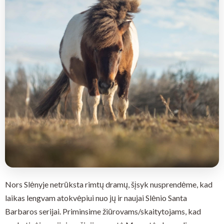
Nors Slėnyje netrūksta rimtų dramų, šįsyk nusprendėme, kad
laikas lengvam atokvėpiui nuo jų ir naujai Slėnio Santa
Barbaros serijai. Priminsime žiūrovams/skaitytojams, kad