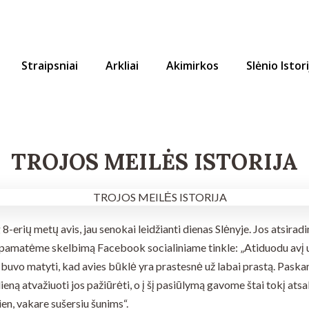
Straipsniai
Arkliai
Akimirkos
Slėnio Istor
TROJOS MEILĖS ISTORIJA
-erių metų avis, jau senokai leidžianti dienas Slėnyje. Jos atsiradim
 pamatėme skelbimą Facebook socialiniame tinkle: „Atiduodu avį u
s buvo matyti, kad avies būklė yra prastesnė už labai prastą. Pas
ieną atvažiuoti jos pažiūrėti, o į šį pasiūlymą gavome štai tokį atsa
ien, vakare sušersiu šunims“.