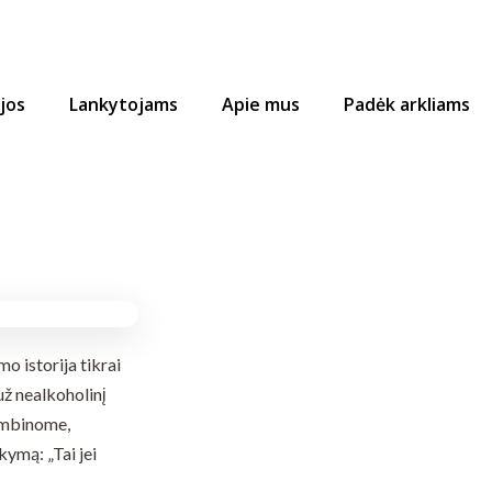
ijos
Lankytojams
Apie mus
Padėk arkliams
o istorija tikrai
ž nealkoholinį
kambinome,
kymą: „Tai jei