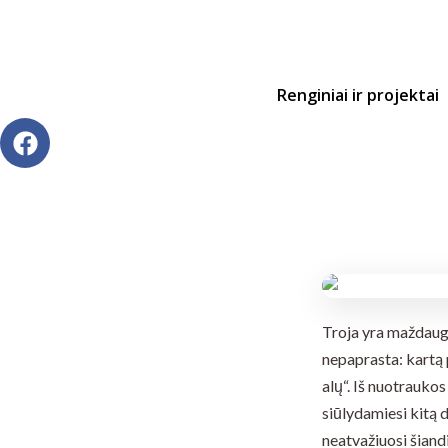
Renginiai ir projektai
Troja yra maždaug 8
nepaprasta: kartą
alų“. Iš nuotrauko
siūlydamiesi kitą d
neatvažiuosi šiand