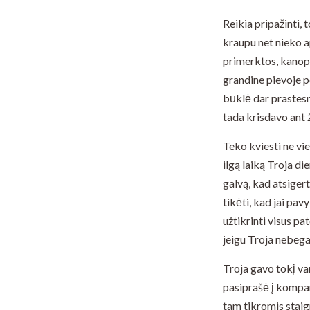
Reikia pripažinti,
kraupu net nieko a
primerktos, kanopos
grandine pievoje p
būklė dar prastesnė
tada krisdavo ant
Teko kviesti ne vie
ilgą laiką Troja di
galvą, kad atsigert
tikėti, kad jai pa
užtikrinti visus p
jeigu Troja nebega
Troja gavo tokį va
pasiprašė į kompani
tam tikromis staig