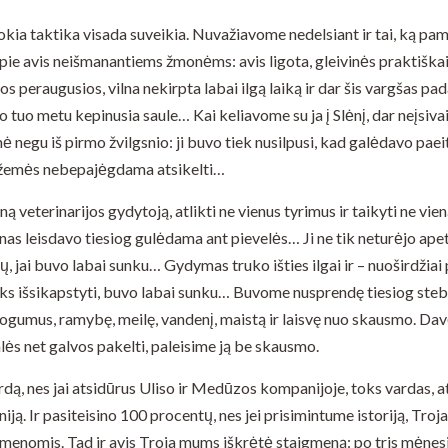
 tokia taktika visada suveikia. Nuvažiavome nedelsiant ir tai, ką p
pie avis neišmanantiems žmonėms: avis ligota, gleivinės praktiškai
 peraugusios, vilna nekirpta labai ilgą laiką ir dar šis vargšas pad
o tuo metu kepinusia saule… Kai keliavome su ja į Slėnį, dar neįsiv
 negu iš pirmo žvilgsnio: ji buvo tiek nusilpusi, kad galėdavo paeit
 žemės nebepajėgdama atsikelti…
ną veterinarijos gydytoją, atlikti ne vienus tyrimus ir taikyti ne vi
enas leisdavo tiesiog gulėdama ant pievelės… Ji ne tik neturėjo apeti
ų, jai buvo labai sunku… Gydymas truko išties ilgai ir – nuoširdžiai
vyks išsikapstyti, buvo labai sunku… Buvome nusprendę tiesiog steb
atogumus, ramybę, meilę, vandenį, maistą ir laisvę nuo skausmo. Da
lės net galvos pakelti, paleisime ją be skausmo.
rdą, nes jai atsidūrus Uliso ir Medūzos kompanijoje, toks vardas, a
ją. Ir pasiteisino 100 procentų, nes jei prisimintume istoriją, Troja
menomis. Tad ir avis Troja mums iškrėtė staigmeną: po tris mėnes