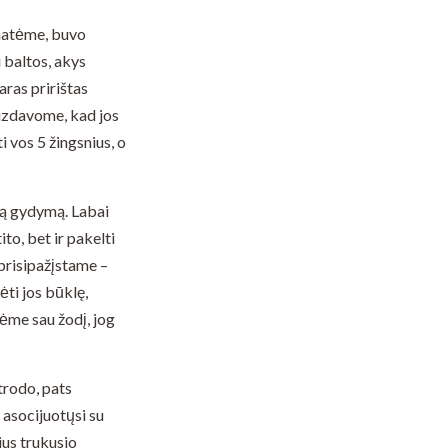
amatėme, buvo
 baltos, akys
aras pririštas
aizdavome, kad jos
i vos 5 žingsnius, o
eną gydymą. Labai
to, bet ir pakelti
 prisipažįstame –
ėti jos būklę,
vėme sau žodį, jog
trodo, pats
 asocijuotųsi su
ius trukusio