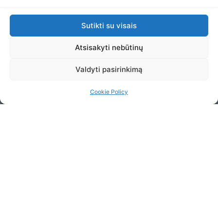
Atgal
Toliau
Sutikti su visais
Atsisakyti nebūtinų
Valdyti pasirinkimą
Cookie Policy
© 2016 ŽIRGŲ GLOBOS ASOCIACIJA. VISOS
TEISĖS SAUGOMOS.