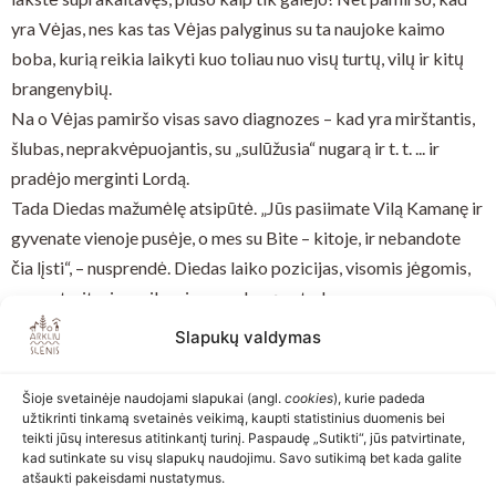
yra Vėjas, nes kas tas Vėjas palyginus su ta naujoke kaimo
boba, kurią reikia laikyti kuo toliau nuo visų turtų, vilų ir kitų
brangenybių.
Na o Vėjas pamiršo visas savo diagnozes – kad yra mirštantis,
šlubas, neprakvėpuojantis, su „sulūžusia“ nugarą ir t. t. ... ir
pradėjo merginti Lordą.
Tada Diedas mažumėlę atsipūtė. „Jūs pasiimate Vilą Kamanę ir
gyvenate vienoje pusėje, o mes su Bite – kitoje, ir nebandote
čia lįsti“, – nusprendė. Diedas laiko pozicijas, visomis jėgomis,
saugo teritorines ribas ir savo damą, o tada…
O tada atvažiuoja Viva.
Slapukų valdymas
Kas nutiko atvažiavus Vivai, papasakosime kitoje Slėnio Santa
Barbaros serijoje.
Šioje svetainėje naudojami slapukai (angl.
cookies
), kurie padeda
užtikrinti tinkamą svetainės veikimą, kaupti statistinius duomenis bei
teikti jūsų interesus atitinkantį turinį. Paspaudę „Sutikti“, jūs patvirtinate,
kad sutinkate su visų slapukų naudojimu. Savo sutikimą bet kada galite
atšaukti pakeisdami nustatymus.