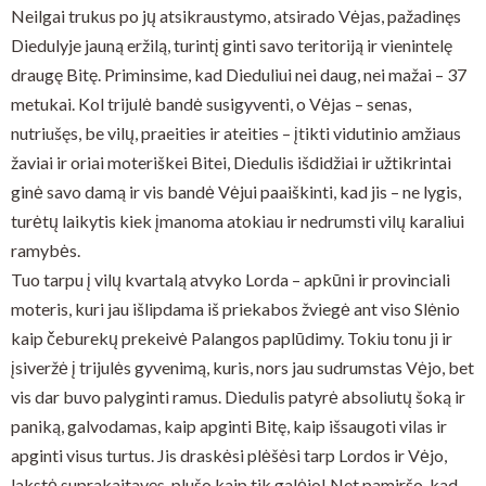
Neilgai trukus po jų atsikraustymo, atsirado Vėjas, pažadinęs
Diedulyje jauną eržilą, turintį ginti savo teritoriją ir vienintelę
draugę Bitę. Priminsime, kad Dieduliui nei daug, nei mažai – 37
metukai. Kol trijulė bandė susigyventi, o Vėjas – senas,
nutriušęs, be vilų, praeities ir ateities – įtikti vidutinio amžiaus
žaviai ir oriai moteriškei Bitei, Diedulis išdidžiai ir užtikrintai
ginė savo damą ir vis bandė Vėjui paaiškinti, kad jis – ne lygis,
turėtų laikytis kiek įmanoma atokiau ir nedrumsti vilų karaliui
ramybės.
Tuo tarpu į vilų kvartalą atvyko Lorda – apkūni ir provinciali
moteris, kuri jau išlipdama iš priekabos žviegė ant viso Slėnio
kaip čeburekų prekeivė Palangos paplūdimy. Tokiu tonu ji ir
įsiveržė į trijulės gyvenimą, kuris, nors jau sudrumstas Vėjo, bet
vis dar buvo palyginti ramus. Diedulis patyrė absoliutų šoką ir
paniką, galvodamas, kaip apginti Bitę, kaip išsaugoti vilas ir
apginti visus turtus. Jis draskėsi plėšėsi tarp Lordos ir Vėjo,
lakstė suprakaitavęs, plušo kaip tik galėjo! Net pamiršo, kad