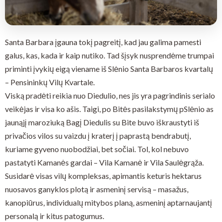
Santa Barbara įgauna tokį pagreitį, kad jau galima pamesti
galus, kas, kada ir kaip nutiko. Tad šįsyk nusprendėme trumpai
priminti įvykių eigą viename iš Slėnio Santa Barbaros kvartalų
– Pensininkų Vilų Kvartale.
Viską pradėti reikia nuo Diedulio, nes jis yra pagrindinis serialo
veikėjas ir visa ko ašis. Taigi, po Bitės pasilakstymų pSlėnio as
jaunąjį maroziuką Bagį Diedulis su Bite buvo iškraustyti iš
privačios vilos su vaizdu į kraterį į paprastą bendrabutį,
kuriame gyveno nuobodžiai, bet sočiai. Tol, kol nebuvo
pastatyti Kamanės gardai – Vila Kamanė ir Vila Saulėgrąža.
Susidarė visas vilų kompleksas, apimantis keturis hektarus
nuosavos ganyklos plotą ir asmeninį servisą – masažus,
kanopiūrus, individualų mitybos planą, asmeninį aptarnaujantį
personalą ir kitus patogumus.