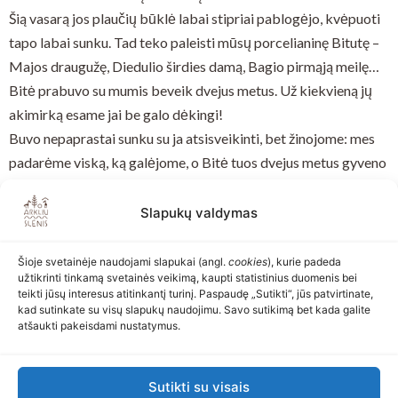
Šią vasarą jos plaučių būklė labai stipriai pablogėjo, kvėpuoti
tapo labai sunku. Tad teko paleisti mūsų porcelianinę Bitutę –
Majos draugužę, Diedulio širdies damą, Bagio pirmąją meilę…
Bitė prabuvo su mumis beveik dvejus metus. Už kiekvieną jų
akimirką esame jai be galo dėkingi!
Buvo nepaprastai sunku su ja atsisveikinti, bet žinojome: mes
padarėme viską, ką galėjome, o Bitė tuos dvejus metus gyveno
tokį gyvenimą, kurio pavydėtų labai daug arklių ne tik
Lietuvoje, bet ir visame pasaulyje.
Slapukų valdymas
Ačiū tau, Bitute, ir lengvo skrydžio!
Šioje svetainėje naudojami slapukai (angl.
cookies
), kurie padeda
užtikrinti tinkamą svetainės veikimą, kaupti statistinius duomenis bei
teikti jūsų interesus atitinkantį turinį. Paspaudę „Sutikti“, jūs patvirtinate,
kad sutinkate su visų slapukų naudojimu. Savo sutikimą bet kada galite
atšaukti pakeisdami nustatymus.
Atgal
Toliau
Sutikti su visais