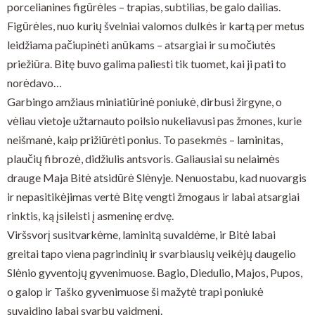
porcelianines figūrėles – trapias, subtilias, be galo dailias.
Figūrėles, nuo kurių švelniai valomos dulkės ir kartą per metus
leidžiama pačiupinėti anūkams – atsargiai ir su močiutės
priežiūra. Bitę buvo galima paliesti tik tuomet, kai ji pati to
norėdavo…
Garbingo amžiaus miniatiūrinė poniukė, dirbusi žirgyne, o
vėliau vietoje užtarnauto poilsio nukeliavusi pas žmones, kurie
neišmanė, kaip prižiūrėti ponius. To pasekmės – laminitas,
plaučių fibrozė, didžiulis antsvoris. Galiausiai su nelaimės
drauge Maja Bitė atsidūrė Slėnyje. Nenuostabu, kad nuovargis
ir nepasitikėjimas vertė Bitę vengti žmogaus ir labai atsargiai
rinktis, ką įsileisti į asmeninę erdvę.
Viršsvorį susitvarkėme, laminitą suvaldėme, ir Bitė labai
greitai tapo viena pagrindinių ir svarbiausių veikėjų daugelio
Slėnio gyventojų gyvenimuose. Bagio, Diedulio, Majos, Pupos,
o galop ir Taško gyvenimuose ši mažytė trapi poniukė
suvaidino labai svarbų vaidmenį.