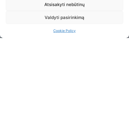
Atsisakyti nebūtinų
Valdyti pasirinkimą
Cookie Policy
© 2016 ŽIRGŲ GLOBOS ASOCIACIJA. VISOS
TEISĖS SAUGOMOS.