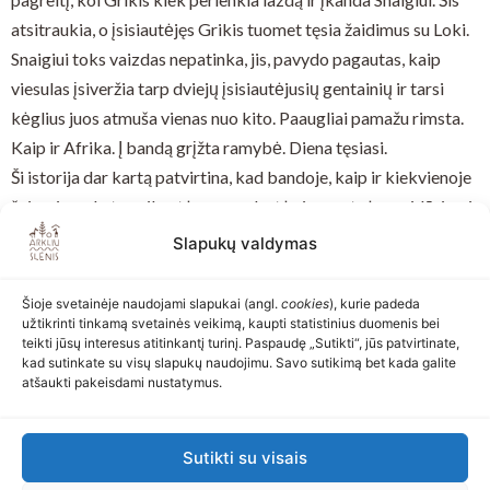
atsitraukia, o įsisiautėjęs Grikis tuomet tęsia žaidimus su Loki.
Snaigiui toks vaizdas nepatinka, jis, pavydo pagautas, kaip
viesulas įsiveržia tarp dviejų įsisiautėjusių gentainių ir tarsi
kėglius juos atmuša vienas nuo kito. Paaugliai pamažu rimsta.
Kaip ir Afrika. Į bandą grįžta ramybė. Diena tęsiasi.
Ši istorija dar kartą patvirtina, kad bandoje, kaip ir kiekvienoje
šeimoje, vyksta vaikystės, paauglystės ir senatvės susidūrimai.
Vyksta pamokos, ir kiekvieną dieną jos vis kitokios.
Slapukų valdymas
Svarbiausia, kad kiekvienas bandos gyventojas turi savo vietą
ir vaidmenį – senelio, tetos ar anūkės, – ir visi jaučiasi laisvi,
Šioje svetainėje naudojami slapukai (angl.
cookies
), kurie padeda
ramūs bei orūs. Šeima – tvirta, arkliška.
užtikrinti tinkamą svetainės veikimą, kaupti statistinius duomenis bei
teikti jūsų interesus atitinkantį turinį. Paspaudę „Sutikti“, jūs patvirtinate,
kad sutinkate su visų slapukų naudojimu. Savo sutikimą bet kada galite
atšaukti pakeisdami nustatymus.
Atgal
Toliau
Sutikti su visais