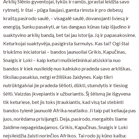
Arklių Slėnio gyventojai, tykūs ir ramūs, įprastai leidžia savo
rytmetį. Ir štai – pūga liaujasi, gamta rimsta ir pro debesų
kraštą pasirodo saulė, – visagalė saulė, dovanojanti šviesą ir
energiją. Sunku pasakyti, ar tas dangaus kūnas taip išjudino ir
suaktyvino arklių bandą, bet tai jau istorija. Ją ir papasakosime.
Keturkojai suaktyvėja, pasigirsta šurmulys. Kas tai? Ogi štai
triukšmo iniciatoriai – bandos jaunuoliai Grikis, Kapučinas,
Snaigis ir Loki – kaip keturi muškietininkai atsiskiria nuo
bandos ir kiek nusileidę nuo kalniuko pradeda savo arkliškas,
tiksliau pasakius, netgi eržiliškas žaidynes. Kaip tikri
nutrūktgalviai jie pradeda šėlioti, dūkti, stumdytis ir tiesiog
šėlti. Vaizdas įkvepiantis ir užburiantis. Šį šėlsmą jie išgyvena
tik keturiese, bet jis toks įtraukiantis, kad visą tai stebinti
bandos tylenė jaunuolė Afrika neatlaiko. Ji taip pat keliauja pas
juos, norėdama prisijungti. Deja, pasirodo, mergaitės šiame
žaidime nepageidaujamos. Grikis, Kapučinas, Snaigis ir Loki
neįsileidžia žaisti norinčios Afrikos. Tai rodo jų kūno kalba: