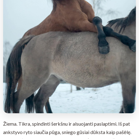
Žiema. Tikra, spindinti šerkšnu ir alsuojanti paslaptimi. Iš pat
ankstyvo ryto siaučia pūga, sniego gūsiai dūksta kaip pašėlę.