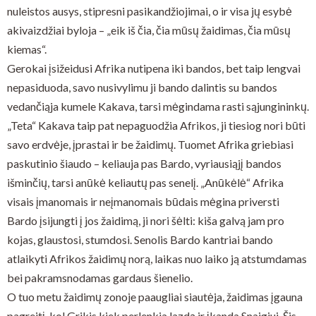
nuleistos ausys, stipresni pasikandžiojimai, o ir visa jų esybė
akivaizdžiai byloja – „eik iš čia, čia mūsų žaidimas, čia mūsų
kiemas“.
Gerokai įsižeidusi Afrika nutipena iki bandos, bet taip lengvai
nepasiduoda, savo nusivylimu ji bando dalintis su bandos
vedančiąja kumele Kakava, tarsi mėgindama rasti sąjungininkų.
„Teta“ Kakava taip pat nepaguodžia Afrikos, ji tiesiog nori būti
savo erdvėje, įprastai ir be žaidimų. Tuomet Afrika griebiasi
paskutinio šiaudo – keliauja pas Bardo, vyriausiąjį bandos
išminčių, tarsi anūkė keliautų pas senelį. „Anūkėlė“ Afrika
visais įmanomais ir neįmanomais būdais mėgina priversti
Bardo įsijungti į jos žaidimą, ji nori šėlti: kiša galvą jam pro
kojas, glaustosi, stumdosi. Senolis Bardo kantriai bando
atlaikyti Afrikos žaidimų norą, laikas nuo laiko ją atstumdamas
bei pakramsnodamas gardaus šienelio.
O tuo metu žaidimų zonoje paaugliai siautėja, žaidimas įgauna
pagreitį, kol Grikis kiek perlenkia lazdą ir įkanda Snaigiui. Šis